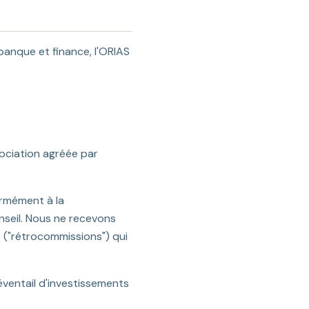
banque et finance, l'ORIAS
ociation agréée par
ormément à la
nseil. Nous ne recevons
s ("rétrocommissions") qui
éventail d'investissements