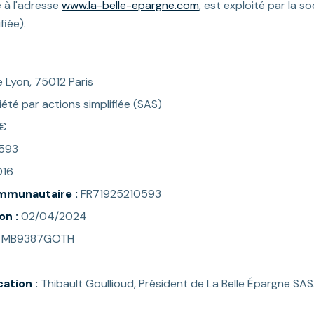
e à l'adresse
www.la-belle-epargne.com
, est exploité par la s
fiée).
e Lyon, 75012 Paris
été par actions simplifiée (SAS)
 €
593
16
mmunautaire :
FR71925210593
on :
02/04/2024
MB9387GOTH
cation :
Thibault Goullioud, Président de La Belle Épargne SAS