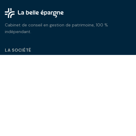
Cabinet de conseil en gestion de patrimoine, 100 %
indépendant.
LA SOCIÉTÉ
Qui sommes-nous
Notre équipe
Nos tarifs
Blog
Médias
NOUS CONTACTER
contact@la-belle-epargne.com
06 15 92 26 37